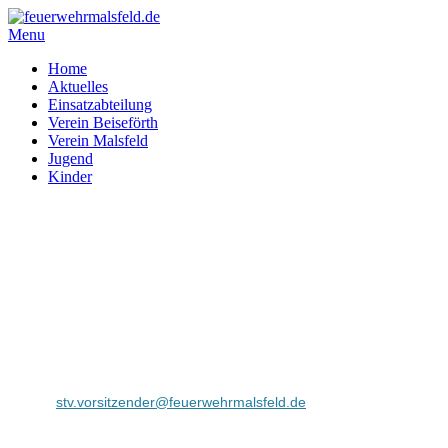
Menu
Home
Aktuelles
Einsatzabteilung
Verein Beiseförth
Verein Malsfeld
Jugend
Kinder
Datenschutzerklärung
Verantwortliche Stelle im Sinne der Datenschutzgesetze ist:
Stefan Nagel
Strauchgraben
Feuerwehrhaus
34323 Malsfeld
E-Mail:
stv.vorsitzender@feuerwehrmalsfeld.de
Erfassung allgemeiner Informationen